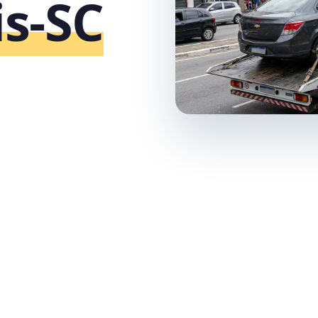
is‑SC