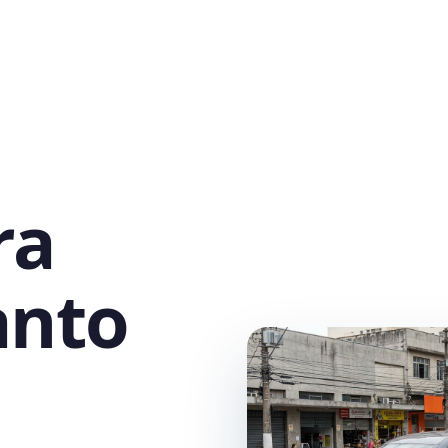
ra
anto