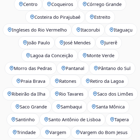
Centro
Coqueiros
Córrego Grande
Costeira do Pirajubaé
Estreito
Ingleses do Rio Vermelho
Itacorubi
Itaguaçu
João Paulo
José Mendes
Jurerê
Lagoa da Conceição
Monte Verde
Morro das Pedras
Pantanal
Pântano do Sul
Praia Brava
Ratones
Retiro da Lagoa
Ribeirão da Ilha
Rio Tavares
Saco dos Limões
Saco Grande
Sambaqui
Santa Mônica
Santinho
Santo Antônio de Lisboa
Tapera
Trindade
Vargem
Vargem do Bom Jesus