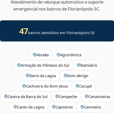
Atendimento de reboque automotivo e suporte
emergencial nos bairros de Florianópolis‑SC.
47
bairros atendidos em
Florianópolis
-
SE
Abraão
Agronômica
Armação do Pântano do Sul
Balneário
Barra da Lagoa
Bom Abrigo
Cachoeira do Bom Jesus
Cacupé
Caieira da Barra do Sul
Campeche
Canasvieiras
Canto da Lagoa
Capoeiras
Carvoeira