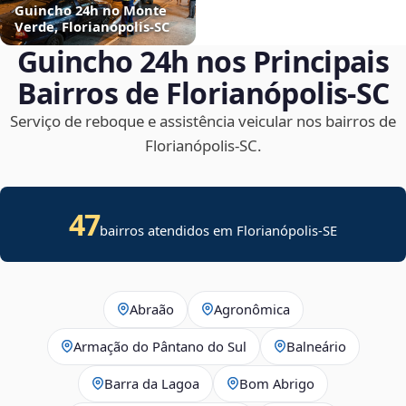
Guincho 24h no Monte
Verde, Florianópolis‑SC
Guincho 24h nos Principais
Bairros de Florianópolis‑SC
Serviço de reboque e assistência veicular nos bairros de
Florianópolis‑SC.
47
bairros atendidos em
Florianópolis
-
SE
Abraão
Agronômica
Armação do Pântano do Sul
Balneário
Barra da Lagoa
Bom Abrigo