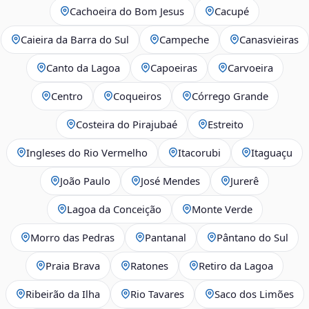
Cachoeira do Bom Jesus
Cacupé
Caieira da Barra do Sul
Campeche
Canasvieiras
Canto da Lagoa
Capoeiras
Carvoeira
Centro
Coqueiros
Córrego Grande
Costeira do Pirajubaé
Estreito
Ingleses do Rio Vermelho
Itacorubi
Itaguaçu
João Paulo
José Mendes
Jurerê
Lagoa da Conceição
Monte Verde
Morro das Pedras
Pantanal
Pântano do Sul
Praia Brava
Ratones
Retiro da Lagoa
Ribeirão da Ilha
Rio Tavares
Saco dos Limões