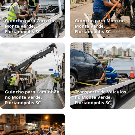
Guincho para Carro no
Guincho para Moto no
Monte Verde,
Monte Verde,
Florianópolis‑SC
Florianópolis‑SC
Guincho para Caminhão
Transporte de Veículos
no Monte Verde,
no Monte Verde,
Florianópolis‑SC
Florianópolis‑SC