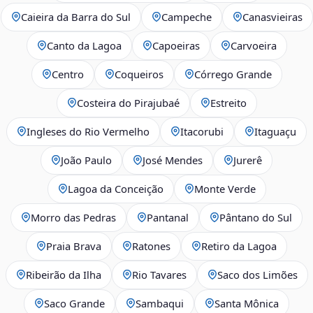
Caieira da Barra do Sul
Campeche
Canasvieiras
Canto da Lagoa
Capoeiras
Carvoeira
Centro
Coqueiros
Córrego Grande
Costeira do Pirajubaé
Estreito
Ingleses do Rio Vermelho
Itacorubi
Itaguaçu
João Paulo
José Mendes
Jurerê
Lagoa da Conceição
Monte Verde
Morro das Pedras
Pantanal
Pântano do Sul
Praia Brava
Ratones
Retiro da Lagoa
Ribeirão da Ilha
Rio Tavares
Saco dos Limões
Saco Grande
Sambaqui
Santa Mônica