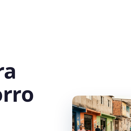
ra
rro