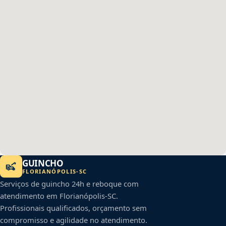
GUINCHO
FLORIANÓPOLIS
-
SC
Serviços de guincho 24h e reboque com
atendimento em
Florianópolis
-
SC
.
Profissionais qualificados, orçamento sem
compromisso e agilidade no atendimento.