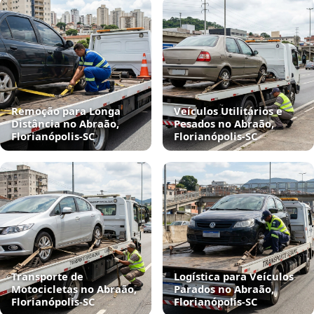
Remoção para Longa
Veículos Utilitários e
Distância no Abraão,
Pesados no Abraão,
Florianópolis‑SC
Florianópolis‑SC
Transporte de
Logística para Veículos
Motocicletas no Abraão,
Parados no Abraão,
Florianópolis‑SC
Florianópolis‑SC