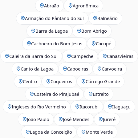
Abraão
Agronômica
Armação do Pântano do Sul
Balneário
Barra da Lagoa
Bom Abrigo
Cachoeira do Bom Jesus
Cacupé
Caieira da Barra do Sul
Campeche
Canasvieiras
Canto da Lagoa
Capoeiras
Carvoeira
Centro
Coqueiros
Córrego Grande
Costeira do Pirajubaé
Estreito
Ingleses do Rio Vermelho
Itacorubi
Itaguaçu
João Paulo
José Mendes
Jurerê
Lagoa da Conceição
Monte Verde