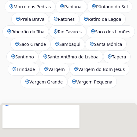
Morro das Pedras
Pantanal
Pântano do Sul
Praia Brava
Ratones
Retiro da Lagoa
Ribeirão da Ilha
Rio Tavares
Saco dos Limões
Saco Grande
Sambaqui
Santa Mônica
Santinho
Santo Antônio de Lisboa
Tapera
Trindade
Vargem
Vargem do Bom Jesus
Vargem Grande
Vargem Pequena