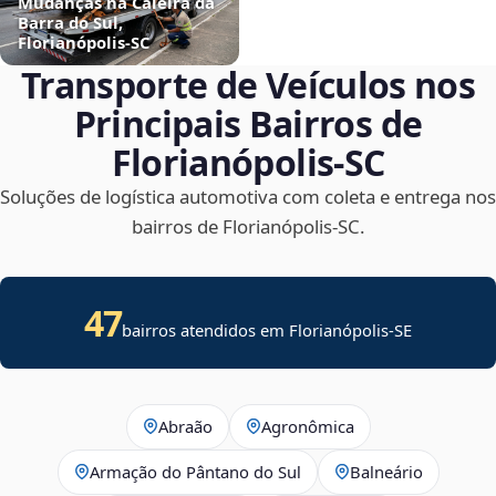
Mudanças na Caieira da
Barra do Sul,
Florianópolis‑SC
Transporte de Veículos nos
Principais Bairros de
Florianópolis‑SC
Soluções de logística automotiva com coleta e entrega nos
bairros de Florianópolis‑SC.
47
bairros atendidos em
Florianópolis
-
SE
Abraão
Agronômica
Armação do Pântano do Sul
Balneário