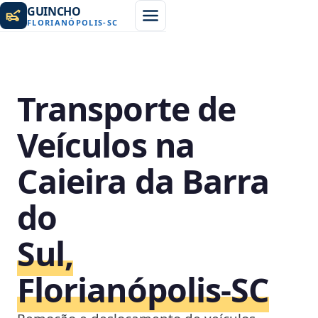
GUINCHO
FLORIANÓPOLIS
-
SC
Transporte de
Veículos na
Caieira da Barra
do
Sul,
Florianópolis‑SC