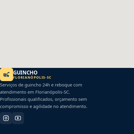
GUINCHO
FLORIANÓPOLIS
-
SC
Serviços de guincho 24h e reboque com
atendimento em
Florianópolis
-
SC
.
Profissionais qualificados, orçamento sem
compromisso e agilidade no atendimento.