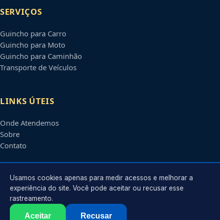
SERVIÇOS
Guincho para Carro
Guincho para Moto
Guincho para Caminhão
Transporte de Veículos
LINKS ÚTEIS
Onde Atendemos
Sobre
Contato
CONTATO
Usamos cookies apenas para medir acessos e melhorar a
experiência do site. Você pode aceitar ou recusar esse
rastreamento.
Atendimento em
Florianópolis
-
SC
e regiões parceiras
contato@guinchosflorianopolis.com.br
Aceitar
Recusar