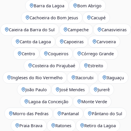
Barra da Lagoa
Bom Abrigo
Cachoeira do Bom Jesus
Cacupé
Caieira da Barra do Sul
Campeche
Canasvieiras
Canto da Lagoa
Capoeiras
Carvoeira
Centro
Coqueiros
Córrego Grande
Costeira do Pirajubaé
Estreito
Ingleses do Rio Vermelho
Itacorubi
Itaguaçu
João Paulo
José Mendes
Jurerê
Lagoa da Conceição
Monte Verde
Morro das Pedras
Pantanal
Pântano do Sul
Praia Brava
Ratones
Retiro da Lagoa