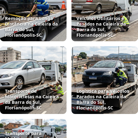
Remoção para Longa
Veículos Utilitários e
Distância na Caieira da
Pesados na Caieira da
Barra do Sul,
Barra do Sul,
Florianópolis‑SC
Florianópolis‑SC
Transporte de
Logística para Veículos
Motocicletas na Caieira
Parados na Caieira da
da Barra do Sul,
Barra do Sul,
Florianópolis‑SC
Florianópolis‑SC
Transporte para