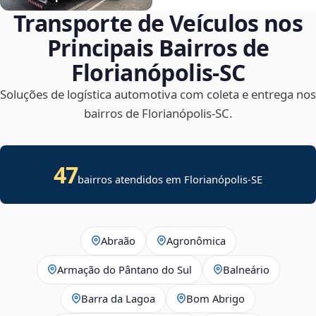
Transporte de Veículos nos
Principais Bairros de
Florianópolis‑SC
Soluções de logística automotiva com coleta e entrega nos
bairros de Florianópolis‑SC.
47
bairros atendidos em
Florianópolis
-
SE
Abraão
Agronômica
Armação do Pântano do Sul
Balneário
Barra da Lagoa
Bom Abrigo