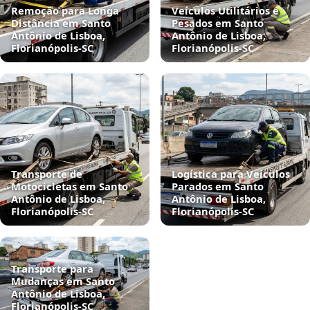
Remoção para Longa
Veículos Utilitários e
Distância em Santo
Pesados em Santo
Antônio de Lisboa,
Antônio de Lisboa,
Florianópolis‑SC
Florianópolis‑SC
Transporte de
Logística para Veículos
Motocicletas em Santo
Parados em Santo
Antônio de Lisboa,
Antônio de Lisboa,
Florianópolis‑SC
Florianópolis‑SC
Transporte para
Mudanças em Santo
Antônio de Lisboa,
Florianópolis‑SC