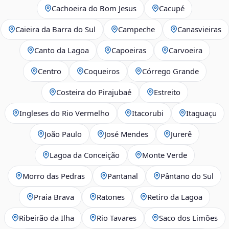
Cachoeira do Bom Jesus
Cacupé
Caieira da Barra do Sul
Campeche
Canasvieiras
Canto da Lagoa
Capoeiras
Carvoeira
Centro
Coqueiros
Córrego Grande
Costeira do Pirajubaé
Estreito
Ingleses do Rio Vermelho
Itacorubi
Itaguaçu
João Paulo
José Mendes
Jurerê
Lagoa da Conceição
Monte Verde
Morro das Pedras
Pantanal
Pântano do Sul
Praia Brava
Ratones
Retiro da Lagoa
Ribeirão da Ilha
Rio Tavares
Saco dos Limões